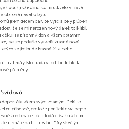
 náplň celého odpoledne.
, až použiji všechno, co mi utkvělo v hlavě
ní a obnově našeho bytu.
omů jsem dětem barvitě vylíčila celý průběh
adost, že se mi narozeninový dárek tolik líbil.
 děkuji za příjemný den a všem ostatním
 aby se jim podařilo vytvořit krásné nové
 kterých se jim bude krásně žít a nebo
ané materiály. Moc ráda v nich budu hledat
 nové přeměny. “
 Svídová
m doporučila všem svým známým. Celé to
velice přínosné, protože paní lektorka nejen
evné kombinace, ale i dodá odvahu k tomu,
e, ale nemáte na to odvahu. Díky skvělým