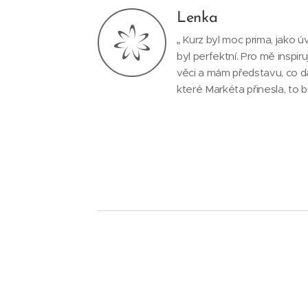
Lenka
„ Kurz byl moc prima, jako 
byl perfektní. Pro mě inspiruj
věci a mám představu, co dá
které Markéta přinesla, to by
Vytvořte si webové stránky zdarma!