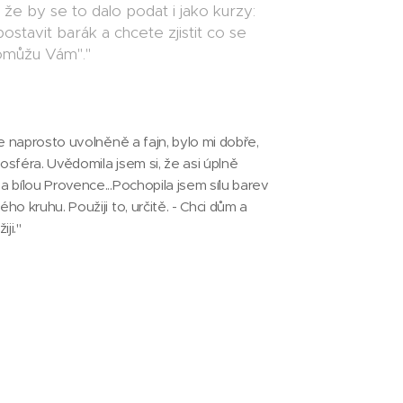
že by se to dalo podat i jako kurzy:
postavit barák a chcete zjistit co se
pomůžu Vám"."
se naprosto uvolněně a fajn, bylo mi dobře,
osféra. Uvědomila jsem si, že asi úplně
a bílou Provence...Pochopila jsem sílu barev
ho kruhu. Použiji to, určitě. - Chci dům a
iji."