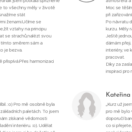
ednak jsem potkala spřízněné
atmosféra a
e to všechny měly v životě
Moc se těším
snažíme stát
při zařizová
mi ženami.Učíme se
Po návratu d
e,žít vztahy na principu
kurzu. Měly r
at se strachů,nalézt svou
Ještě jednou
tá tímto směrem sám a
dámám přeji,
to je bezva.
interiéry, ve
pracovat.
 přispívá.Přes harmonizaci
Díky za zasl
inspiraci pro
Kateřina
íbil. :o) Pro mě osobně byla
„Kurz už jse
základních paletách. To jsem
pro mě bylo 
 nám získané vědomosti
doporučí bar
dění interiéru. :o). Udělat
co si přejet