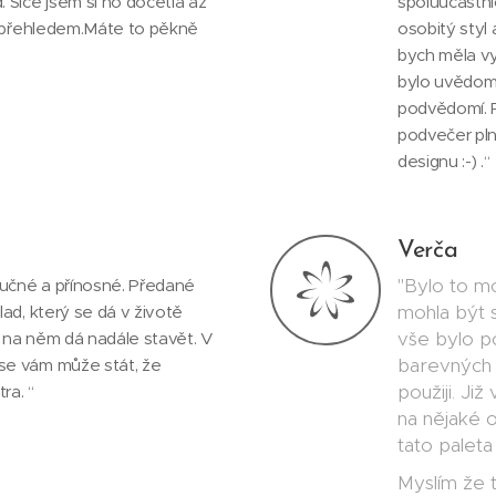
 Sice jsem si ho dočetla až
spoluúčastni
ím přehledem.Máte to pěkně
osobitý styl
bych měla vy
bylo uvědoměn
podvědomí. Pa
podvečer pln
designu :-) .“
Verča
"Bylo to mo
oučné a přínosné. Předané
mohla být 
lad, který se dá v životě
vše bylo po
 na něm dá nadále stavět. V
barevných p
se vám může stát, že
použiji. Ji
ra. “
na nějaké ob
tato paleta 
Myslím že t