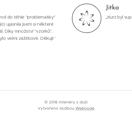
Jitka
úvod do téhle "problematiky"
„Kurz byl sup
ící, ujasnila jsem si některé
l. Díky množství "vzorků",
lo velmi zážitkové. Děkuji! “
© 2018 interiéry s duší
Vytvořeno službou
Webnode