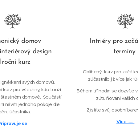
onický domov
Intriéry pro zač
 interiérový design
termíny
lroční kurz
Oblíbený kurz pro začáteč
zúčastnilo již více jak 1
signérkami svých domovů.
ní kurz pro všechny, kdo touží
Během tří hodin se dozvíte vš
 šťastném domově. Součástí
zútulňování vašich
tní návrh jednoho pokoje dle
Zjistíte svůj osobní bare
běru účastníka.
Více .....
Připravuje se