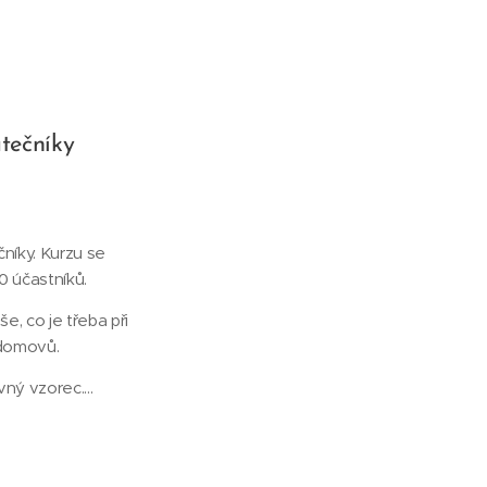
átečníky
níky. Kurzu se
00 účastníků.
e, co je třeba při
 domovů.
vný vzorec....