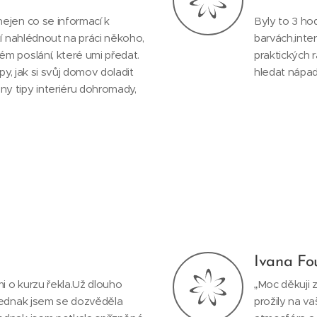
ejen co se informací k
Byly to 3 ho
tí nahlédnout na práci někoho,
barvách,inte
m poslání, které umi předat.
praktických r
ipy, jak si svůj domov doladit
hledat nápad 
y tipy interiéru dohromady,
Ivana Fo
i o kurzu řekla.Už dlouho
„Moc děkuji 
.Jednak jsem se dozvěděla
prožily na va