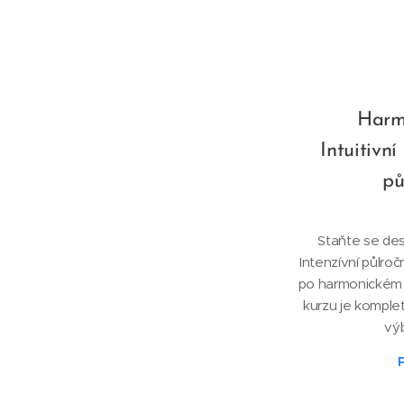
Harm
Intuitivní
pů
Staňte se de
Intenzívní půlroč
po harmonickém
kurzu je komple
vý