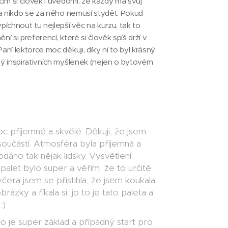
cím si člověk i uvědomí, že každý má svůj
 a nikdo se za něho nemusí stydět. Pokud
píchnout tu nejlepší věc na kurzu, tak to
í si preferencí, které si člověk spíš drží v
ní lektorce moc děkuji, díky ní to byl krásný
ý inspirativních myšlenek (nejen o bytovém
c příjemné a skvělé. Děkuji, že jsem
součástí. Atmosféra byla příjemná a
dáno tak nějak lidsky. Vysvětlení
alet bylo super a věřím, že to určitě
ž včera jsem se přistihla, že jsem koukala
rázky a říkala si...jo to je tato paleta a
:)
o je super základ a případný start pro