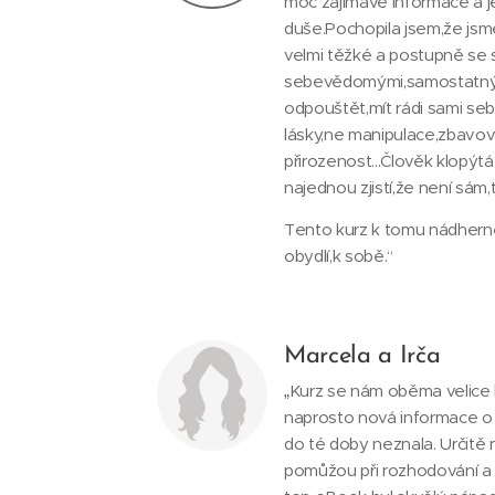
moc zajímavé informace a j
duše.Pochopila jsem,že jsm
velmi těžké a postupně se 
sebevědomými,samostatný
odpouštět,mít rádi sami seb
lásky,ne manipulace,zbavov
přirozenost...Člověk klopý
najednou zjistí,že není sám,
Tento kurz k tomu nádherně
obydlí,k sobě.“
Marcela a Irča
„Kurz se nám oběma velice l
naprosto nová informace o 
do té doby neznala. Určitě
pomůžou při rozhodování a la