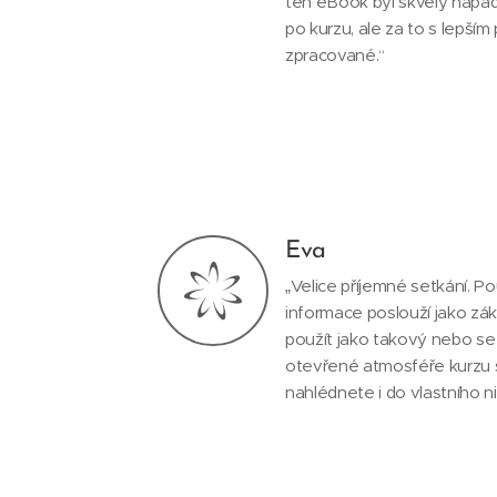
ten eBook byl skvělý nápad.
po kurzu, ale za to s lepš
zpracované.“
Eva
„Velice příjemné setkání. P
informace poslouží jako zák
použít jako takový nebo se
otevřené atmosféře kurzu 
nahlédnete i do vlastního nit