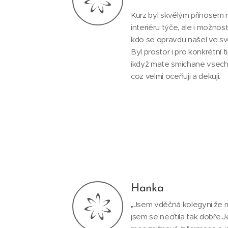
Kurz byl skvělým přínosem n
interiéru týče, ale i možnos
kdo se opravdu našel ve své
Byl prostor i pro konkrétní t
ikdyž mate smichane vsechn
coz velmi oceňuji a dekuji.
Hanka
„Jsem vděčná kolegyni,že m
jsem se necítila tak dobře