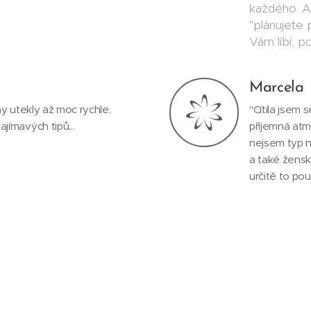
každého. A 
"plánujete 
Vám líbí, 
Marcela
iny utekly až moc rychle.
"Cítila jsem 
jímavých tipů...
příjemná atm
nejsem typ n
a také ženské
určitě to použ