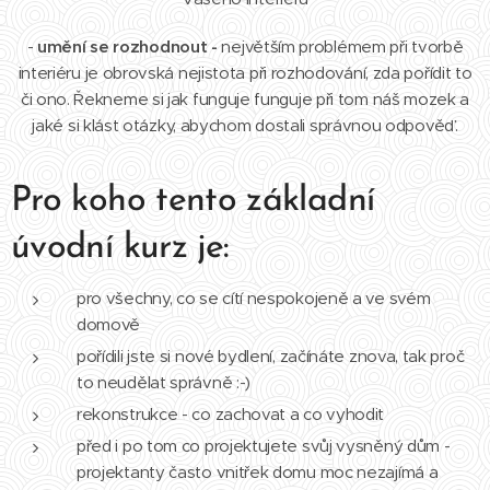
-
umění se rozhodnout -
největším problémem při tvorbě
interiéru je obrovská nejistota při rozhodování, zda pořídit to
či ono. Řekneme si jak funguje funguje při tom náš mozek a
jaké si klást otázky, abychom dostali správnou odpověď.
Pro koho tento základní
úvodní kurz je:
pro všechny, co se cítí nespokojeně a ve svém
domově
pořídili jste si nové bydlení, začínáte znova, tak proč
to neudělat správně :-)
rekonstrukce - co zachovat a co vyhodit
před i po tom co projektujete svůj vysněný dům -
projektanty často vnitřek domu moc nezajímá a