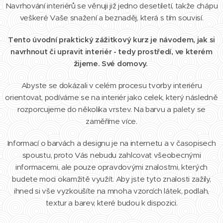
Navrhování interiérů se věnuji již jedno desetiletí, takže chápu
veškeré Vaše snažení a beznaděj, která s tím souvisí.
Tento úvodní praktický zážitkový kurz je návodem, jak si
navrhnout či upravit interiér
- tedy prostředí, ve kterém
žijeme. Své domovy.
Abyste se dokázali v celém procesu tvorby interiéru
orientovat, podíváme se na interiér jako celek, který následně
rozporcujeme do několika vrstev. Na barvu a palety se
zaměříme více.
Informací o barvách a designu je na internetu a v časopisech
spoustu, proto Vás nebudu zahlcovat všeobecnými
informacemi, ale pouze opravdovými znalostmi, kterých
budete moci okamžitě využít. Aby jste tyto znalosti zažily,
ihned si vše vyzkoušíte na mnoha vzorcích látek, podlah,
textur a barev, které budou k dispozici.