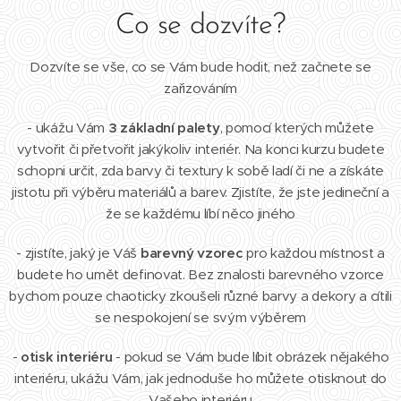
Co se dozvíte?
Dozvíte se vše, co se Vám bude hodit, než začnete se
zařizováním
- ukážu Vám
3 základní palety
, pomocí kterých můžete
vytvořit či přetvořit jakýkoliv interiér. Na konci kurzu budete
schopni určit, zda barvy či textury k sobě ladí či ne a získáte
jistotu při výběru materiálů a barev. Zjistíte, že jste jedineční a
že se každému líbí něco jiného
- zjistíte, jaký je Váš
barevný vzorec
pro každou místnost a
budete ho umět definovat. Bez znalosti barevného vzorce
bychom pouze chaoticky zkoušeli různé barvy a dekory a cítili
se nespokojení se svým výběrem
-
otisk interiéru
- pokud se Vám bude líbit obrázek nějakého
interiéru, ukážu Vám, jak jednoduše ho můžete otisknout do
Vašeho interiéru