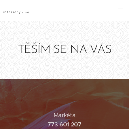
interiéry
s duší
TĚŠÍM SE NA VÁS
Markéta
773 601 207