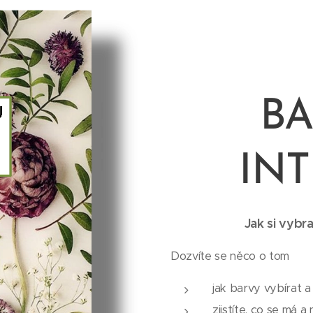
BA
INT
Jak si vybr
Dozvíte se něco o tom
jak barvy vybírat 
zjistíte, co se má 