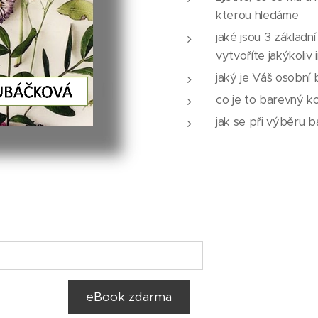
kterou hledáme
jaké jsou 3 základn
vytvoříte jakýkoliv 
jaký je Váš osobní
co je to barevný k
jak se při výběru 
eBook zdarma