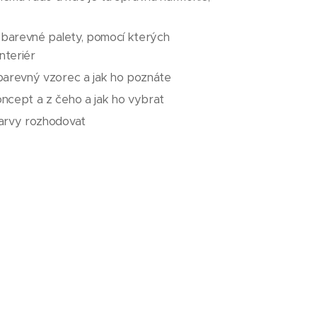
í barevné palety, pomocí kterých
interiér
 barevný vzorec a jak ho poznáte
oncept a z čeho a jak ho vybrat
barvy rozhodovat