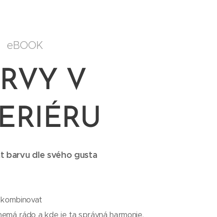
eBOOK
RVY V
ERIÉRU
at barvu dle svého gusta
a kombinovat
a nemá rádo a kde je ta správná harmonie,