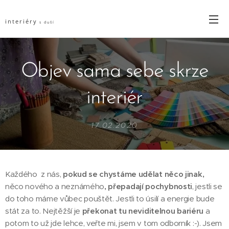
interiéry
s duší
Objev sama sebe skrze
interiér
17.02.2020
Každého z nás,
pokud se chystáme
udělat něco jinak,
něco nového a neznámého
, přepadají pochybnosti
, jestli se
do toho máme vůbec pouštět. Jestli to úsilí a energie bude
stát za to. Nejtěžší je
překonat tu neviditelnou bariéru
a
potom to už jde lehce, veřte mi, jsem v tom odborník :-). Jsem