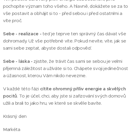
pochopíte význam toho všeho. A hlavně, dokážete se za to
vše postavit a obhájit si to - před sebou i před ostatními a
víte proč.
Sebe - realizace -
teď je teprve ten správný čas dávat vše
dohromady. Už vše potřebné víte. Pokud nevíte, víte, jak se
sami sebe zeptat, abyste dostali odpověď.
Sebe - láska -
zjistíte, že trávit čas sami se sebou je velmi
příjemná záležitost a užíváte si to. Chápete svoji jedinečnost
a úžasnost, kterou Vám nikdo nevezme.
V každé této fázi
cítíte ohromný příliv energie a skvělých
pocitů
. To je účel, chci, aby jste si zařizování svých domovů
užili a brali to jako hru, ve které se skvěle bavíte.
Krásný den
Markéta