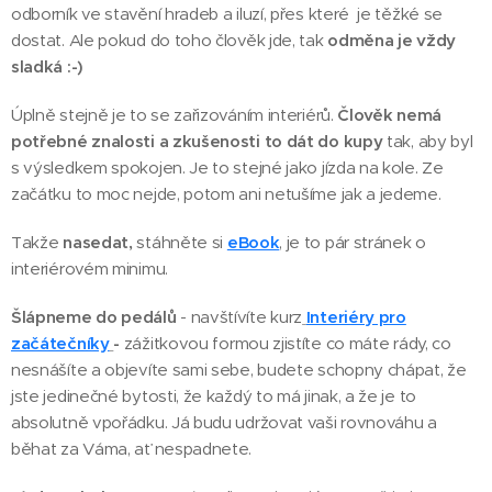
odborník ve stavění hradeb a iluzí, přes které je těžké se
dostat. Ale pokud do toho člověk jde, tak
odměna je vždy
sladká :-)
Úplně stejně je to se zařizováním interiérů.
Člověk nemá
potřebné znalosti a zkušenosti to dát do kupy
tak, aby byl
s výsledkem spokojen. Je to stejné jako jízda na kole. Ze
začátku to moc nejde, potom ani netušíme jak a jedeme.
Takže
nasedat,
stáhněte si
eBook
, je to pár stránek o
interiérovém minimu.
Šlápneme do pedálů
- navštívíte kurz
Interiéry pro
začátečníky
-
zážitkovou formou zjistíte co máte rády, co
nesnášíte a objevíte sami sebe, budete schopny chápat, že
jste jedinečné bytosti, že každý to má jinak, a že je to
absolutně vpořádku. Já budu udržovat vaši rovnováhu a
běhat za Váma, ať nespadnete.