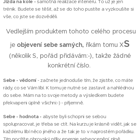
Jízda na kole -
samotná realizace interiéru. To už je jen
trénik. Budete se těšit, až se do toho pustíte a vyzkoušíte si
vše, co jste se dozvěděli.
Vedlejším produktem tohoto celého procesu
S
je
objevení sebe samých,
říkám tomu X
(několik S, pořád přidávám:-), takže žádné
konkrétní číslo.
Sebe - vědomí
- začnete jednoduše tím, že zjistíte, co máte
rády, co se Vám líbí. K tomu je nutné se zastavit a nahlédnou
do sebe. Mám na to svoje metody a výsledkem budete
překvapeni úplně všichni:-) - příjemně.
Sebe - hodnota -
abyste byli schopni se sebou
spolupracovat, je třeba se ctít. Na kurzu je krásně vidět, jak se
každému líbí něco jiného a že tak je to v naprostém pořádku.
Tím pocítíte obrovský příliv energie sebeocenění, plně