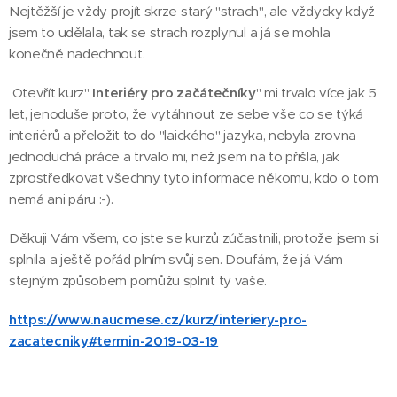
Nejtěžší je vždy projít skrze starý "strach", ale vždycky když
jsem to udělala, tak se strach rozplynul a já se mohla
konečně nadechnout.
Otevřít kurz"
Interiéry pro začátečníky
" mi trvalo více jak 5
let, jenoduše proto, že vytáhnout ze sebe vše co se týká
interiérů a přeložit to do "laického" jazyka, nebyla zrovna
jednoduchá práce a trvalo mi, než jsem na to přišla, jak
zprostředkovat všechny tyto informace někomu, kdo o tom
nemá ani páru :-).
Děkuji Vám všem, co jste se kurzů zúčastnili, protože jsem si
splnila a ještě pořád plním svůj sen. Doufám, že já Vám
stejným způsobem pomůžu splnit ty vaše.
https://www.naucmese.cz/kurz/interiery-pro-
zacatecniky#termin-2019-03-19