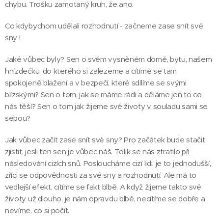
chybu. Trošku zamotaný kruh, že ano.
Co kdybychom udělali rozhodnutí - začneme zase snít své
sny !
Jaké vůbec byly? Sen o svém vysněném domě, bytu, našem
hnízdečku, do kterého si zalezeme a cítíme se tam
spokojeně blažení a v bezpečí, které sdílíme se svými
blízskými? Sen o tom, jak se máme rádi a děláme jen to co
nás těší? Sen o tom jak žijeme své životy v souladu sami se
sebou?
Jak vůbec začít zase snít své sny? Pro začátek bude stačit
zjistit, jesli ten sen je vůbec náš. Tolik se nás ztratilo při
následování cizích snů. Posloucháme cizí lidi, je to jednodušší,
zříci se odpovědnosti za své sny a rozhodnutí. Ale má to
vedlejší efekt, cítíme se fakt blbě. A když žijeme takto své
životy už dlouho, je nám opravdu blbě, necítíme se dobře a
nevíme, co si počít.