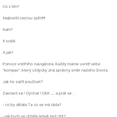
Co s tím?
Nejkratší cestou zpět!!!!!
Kam?
K sobě.
A jak?
Pomocí vnitřního navigátora. Každý máme uvnitř sebe
"kompas", který vždycky zná správný směr našeho života.
Jak ho začít používat?
Zastavit se ! Dýchat ! Cítit! ...... a ptát se :
- co by dělala Ta co se má ráda?
- jak bych se chtěla právě teď cítit?