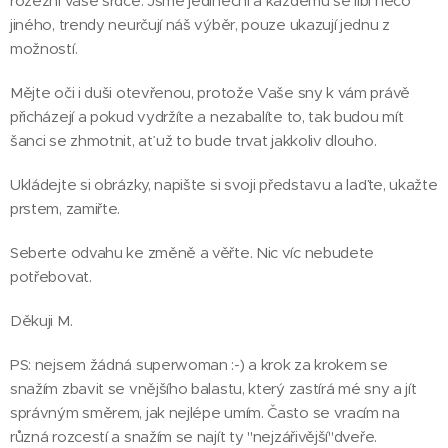
rozezní vaše srdce. Jsme jedineční a každému se líbí něco
jiného, trendy neurčují náš výběr, pouze ukazují jednu z
možností.
Mějte oči i duši otevřenou, protože Vaše sny k vám právě
přicházejí a pokud vydržíte a nezabalíte to, tak budou mít
šanci se zhmotnit, ať už to bude trvat jakkoliv dlouho.
Ukládejte si obrázky, napište si svoji představu a laďte, ukažte
prstem, zamiřte.
Seberte odvahu ke změně a věřte. Nic víc nebudete
potřebovat.
Děkuji M.
PS: nejsem žádná superwoman :-) a krok za krokem se
snažím zbavit se vnějšího balastu, který zastírá mé sny a jít
správným směrem, jak nejlépe umím. Často se vracím na
různá rozcestí a snažím se najít ty "nejzářivější"dveře.