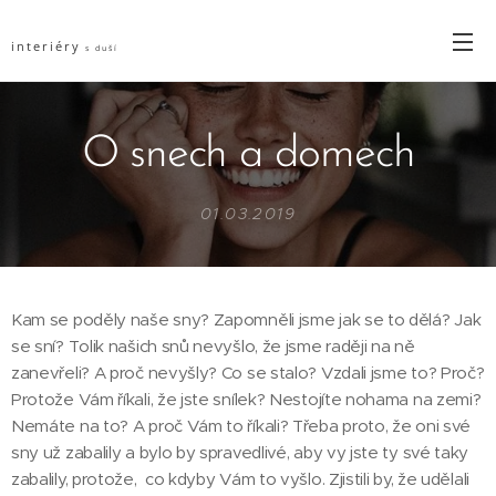
interiéry
s duší
O snech a domech
01.03.2019
Kam se poděly naše sny? Zapomněli jsme jak se to dělá? Jak
se sní? Tolik našich snů nevyšlo, že jsme raději na ně
zanevřeli? A proč nevyšly? Co se stalo? Vzdali jsme to? Proč?
Protože Vám říkali, že jste snílek? Nestojíte nohama na zemi?
Nemáte na to? A proč Vám to říkali? Třeba proto, že oni své
sny už zabalily a bylo by spravedlivé, aby vy jste ty své taky
zabalily, protože, co kdyby Vám to vyšlo. Zjistili by, že udělali