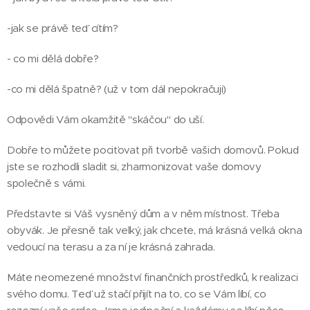
-jak se právě teď cítím?
- co mi dělá dobře?
-co mi dělá špatně? (už v tom dál nepokračuji)
Odpovědi Vám okamžitě "skáčou" do uší.
Dobře to můžete pociťovat při tvorbě vašich domovů. Pokud
jste se rozhodli sladit si, zharmonizovat vaše domovy
společně s vámi.
Představte si Váš vysněný dům a v něm místnost. Třeba
obyvák. Je přesně tak velký, jak chcete, má krásná velká okna
vedoucí na terasu a za ní je krásná zahrada.
Máte neomezené množství finančních prostředků, k realizaci
svého domu. Teď už stačí přijít na to, co se Vám líbí, co